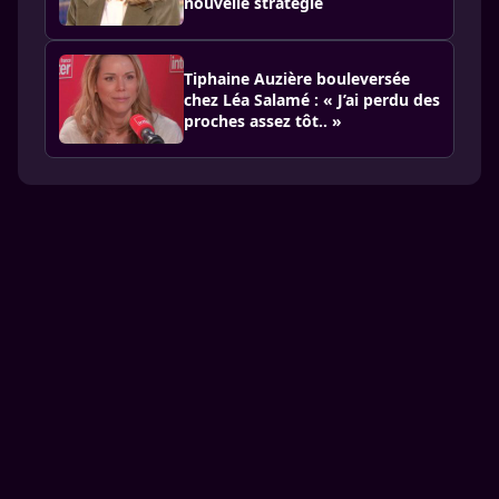
nouvelle stratégie
Tiphaine Auzière bouleversée
chez Léa Salamé : « J’ai perdu des
proches assez tôt.. »