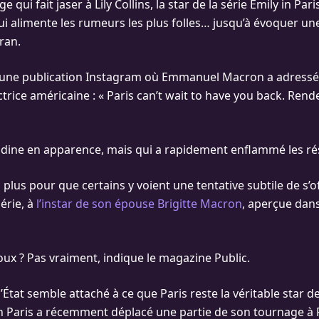
 qui fait jaser à Lily Collins, la star de la série Emily in Par
qui alimente les rumeurs les plus folles… jusqu’à évoquer un
cran.
d’une publication Instagram où Emmanuel Macron a adressé
ctrice américaine : « Paris can’t wait to have you back. Rend
dine en apparence, mais qui a rapidement enflammé les ré
as plus pour que certains y voient une tentative subtile de s’off
érie, à
l’instar de son épouse Brigitte Macron
, aperçue dans
oux ? Pas vraiment, indique le magazine Public.
’État semble attaché à ce que Paris reste la véritable star de l
in Paris a récemment déplacé une partie de son tournage à