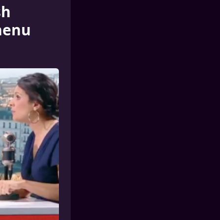
sh
henu