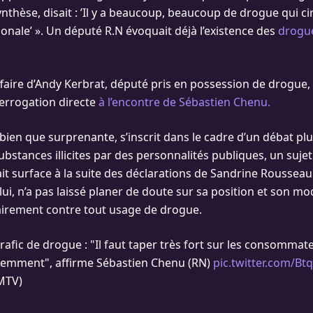
thèse, disait : ’Il y a beaucoup, beaucoup de drogue qui ci
ionale’ ». Un député R.N évoquait déjà l’existence des
drogue
affaire d’Andy Kerbrat, député pris en possession de drogue,
terrogation directe
à l’encontre de Sébastien Chenu.
bien que surprenante, s’inscrit dans le cadre d’un débat plu
 substances illicites par des personnalités publiques, un sujet
t surface à la suite des déclarations de Sandrine Rousseau
ui, n’a pas laissé planer de doute sur sa position et son mod
airement contre tout usage de drogue.
trafic de drogue : "Il faut taper très fort sur les consommate
idemment", affirme Sébastien Chenu (RN)
pic.twitter.com/
MTV)