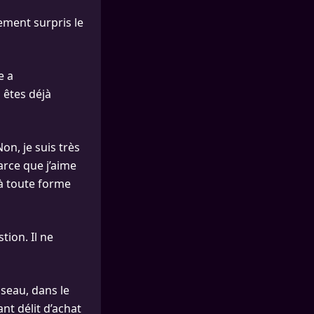
ement surpris le
e a
 êtes déjà
n, je suis très
arce que j’aime
 à toute forme
tion. Il ne
seau, dans le
nt délit d’achat