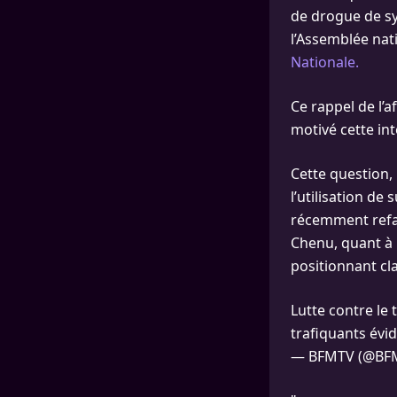
de drogue de syn
l’Assemblée nat
Nationale.
Ce rappel de l’
motivé cette in
Cette question, 
l’utilisation de
récemment refai
Chenu, quant à l
positionnant cl
Lutte contre le 
trafiquants év
— BFMTV (@BF