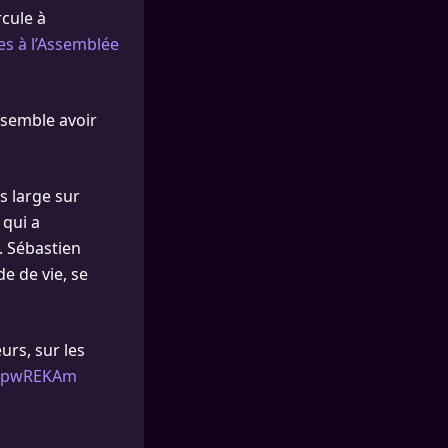
rcule à
s à l’Assemblée
 semble avoir
s large sur
 qui a
. Sébastien
e de vie, se
urs, sur les
BtqpwREKAm