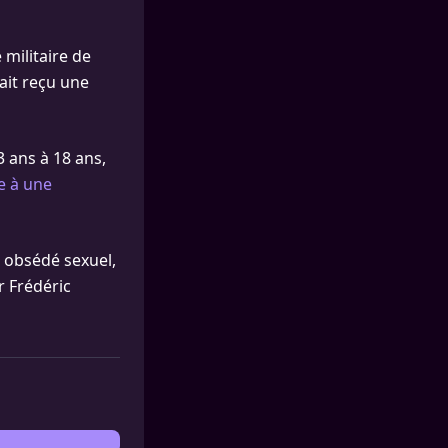
militaire de
rait reçu une
3 ans à 18 ans,
e à une
 obsédé sexuel,
r Frédéric