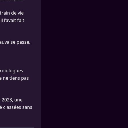
rain de vie
l’avait fait
auvaise passe.
cardiologues
e ne tiens pas
e 2023, une
é classées sans