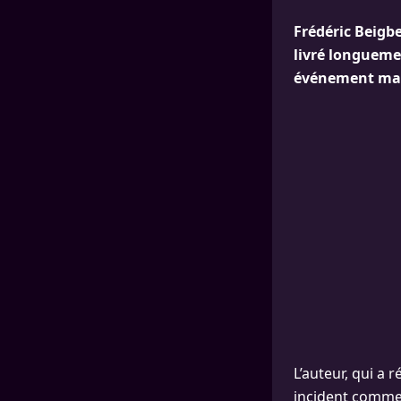
Frédéric Beigbed
livré longueme
événement marq
L’auteur, qui a 
incident comme 