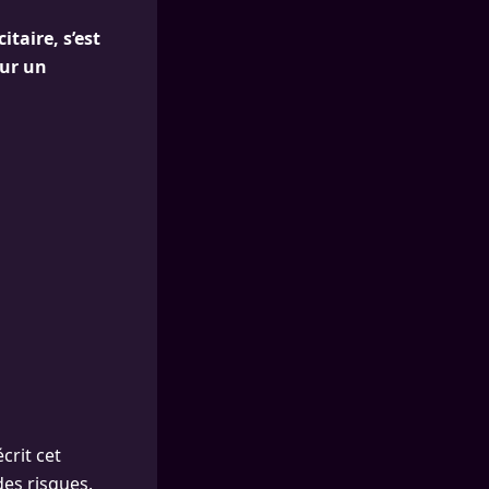
itaire, s’est
sur un
crit cet
des risques.