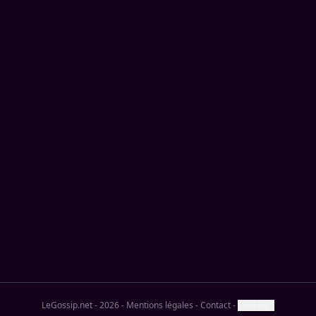
LeGossip.net - 2026
-
Mentions légales
-
Contact
-
Cookies ?