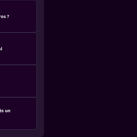
ros ?
ol
ès un