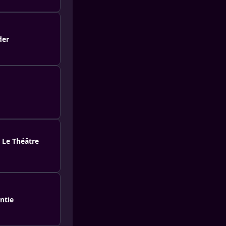
der
r Le Théâtre
ntie