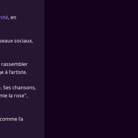
mité
, en
éseaux sociaux,
e rassembler
à l’artiste.
e. Ses chansons,
mie la rose",
, comme l’a