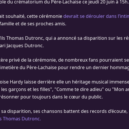
pole du crématorium du Père-Lachaise ce jeudi 20 juin à 15h.
ait souhaité, cette cérémonie
devrait se dérouler dans l’inti
famille et de ses proches amis.
fils Thomas Dutronc, qui a annoncé sa disparition sur les r
ari Jacques Dutronc.
tère privé de la cérémonie, de nombreux fans pourraient s
imetière du Père-Lachaise pour rendre un dernier hommage 
oise Hardy laisse derrière elle un héritage musical immens
 les garçons et les filles", "Comme te dire adieu" ou "Mon a
résonner pour toujours dans le cœur du public.
s sa disparition, ses chansons battent des records d’écoute
ls Thomas Dutronc.