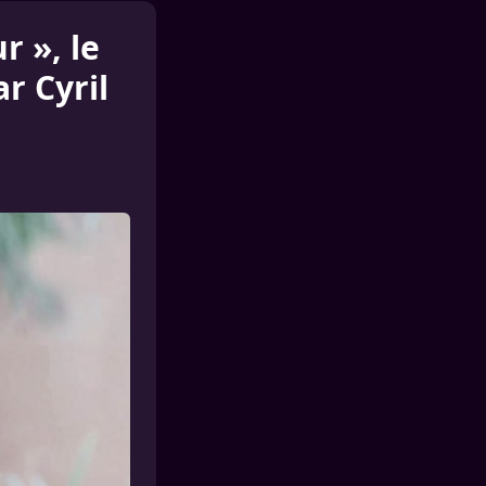
r », le
r Cyril