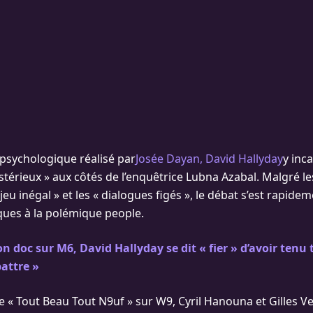
 psychologique réalisé par
Josée Dayan, David Hallyday
y inc
térieux » aux côtés de l’enquêtrice Lubna Azabal. Malgré le
 jeu inégal » et les « dialogues figés », le débat s’est rapid
iques à la polémique people.
n doc sur M6, David Hallyday se dit « fier » d’avoir tenu 
battre »
e « Tout Beau Tout N9uf » sur W9, Cyril Hanouna et Gilles Ve