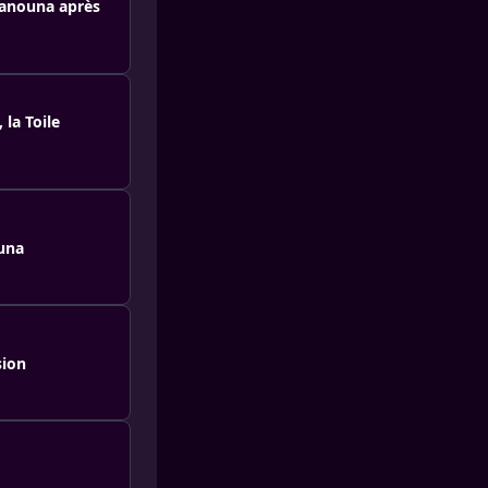
 Hanouna après
 la Toile
ouna
sion