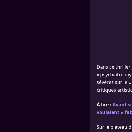
Dans ce thriller
« psychiatre mys
sévères sur le «
critiques artist
À lire :
Avant so
voulaient « l’a
Sur le plateau d