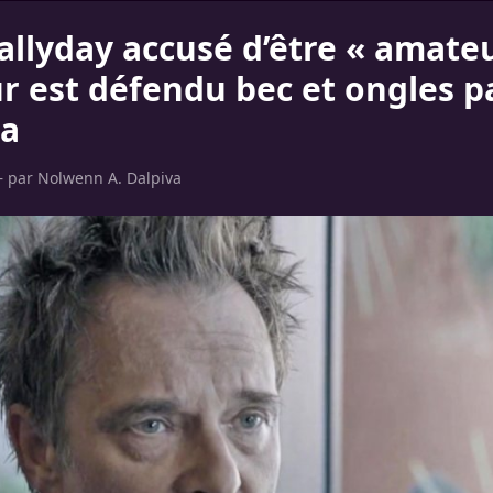
llyday accusé d’être « amateu
r est défendu bec et ongles pa
a
– par
Nolwenn A. Dalpiva