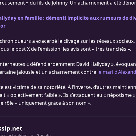
reusement » du fils de Johnny. Un acharnement a été déno
llyday en famille : démenti implicite aux rumeurs de di
tor
 chroniqueurs a exacerbé le clivage sur les réseaux sociaux.
s le post X de l’émission, les avis sont « très tranchés ».
internautes « défend ardemment David Hallyday », évoquan
certaine jalousie et un acharnement contre
le mari d’Alexand
ste est victime de sa notoriété. À l’inverse, d’autres maintie
t « objectivement faible ». Ils s’attaquent au « népotisme »
t le rôle « uniquement grâce à son nom ».
ssip.net
nos actualités sur Google.