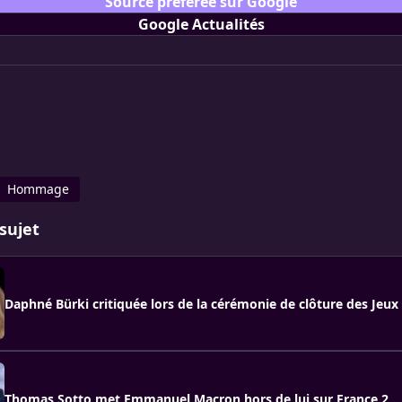
Source préférée sur Google
Google Actualités
Hommage
sujet
Daphné Bürki critiquée lors de la cérémonie de clôture des Jeu
Thomas Sotto met Emmanuel Macron hors de lui sur France 2