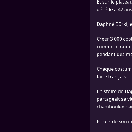
Et sur le plate
décédé à 42 ans
Daphné Bürki, e
Créer 3 000 cos
comme le rappel
pendant des moi
Chaque costume 
faire français.
L’histoire de D
partageait sa vi
chamboulée par
Et lors de son i