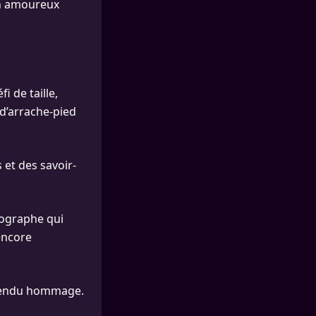
on amoureux
 de taille,
 d’arrache-pied
 et des savoir-
tographe qui
 encore
 a rendu hommage.