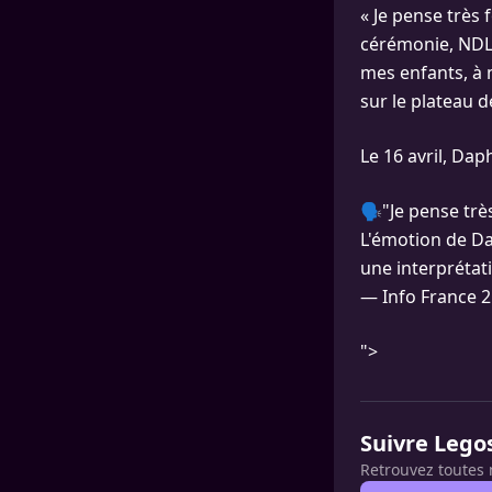
« Je pense très f
cérémonie, NDLR)
mes enfants, à m
sur le plateau 
Le 16 avril, Da
🗣"Je pense très
L'émotion de Da
une interprétat
— Info France 2
">
Suivre Lego
Retrouvez toutes 