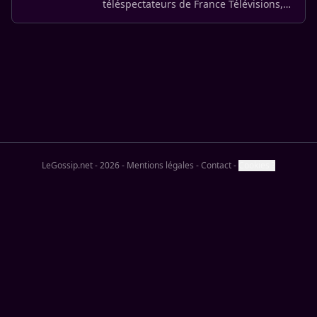
téléspectateurs de France Télévisions,
est décédé à l’âge de 78 ans.
LeGossip.net - 2026
-
Mentions légales
-
Contact
-
Cookies ?