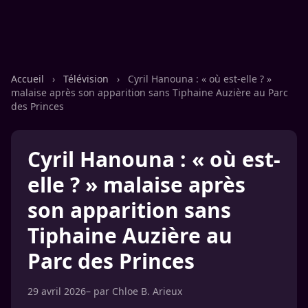
Accueil
›
Télévision
›
Cyril Hanouna : « où est-elle ? »
malaise après son apparition sans Tiphaine Auzière au Parc
des Princes
Cyril Hanouna : « où est-
elle ? » malaise après
son apparition sans
Tiphaine Auzière au
Parc des Princes
29 avril 2026
– par
Chloe B. Arieux