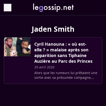
Jaden Smith
Cyril Hanouna : « où est-
elle ? » malaise après son
apparition sans Tiphaine
Auzière au Parc des Princes
29 avril 2026
Alors que les rumeurs lui prêtaient une
sortie avec sa présumée compagne,
Cyril Hanouna s’est finalement affiché
au Parc des Princes avec un proche
collaborateur. L’animateur a (…)