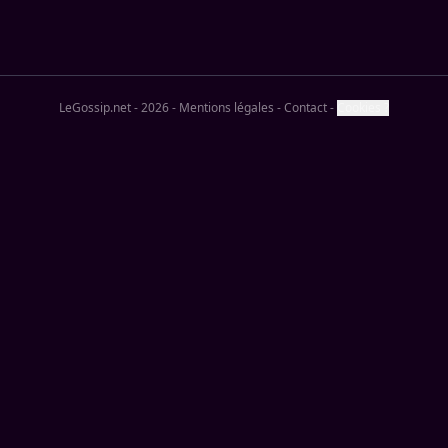
LeGossip.net - 2026
-
Mentions légales
-
Contact
-
Cookies ?