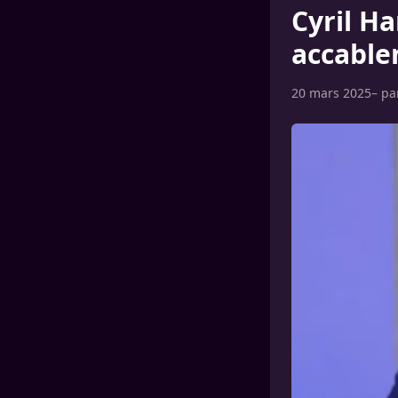
Cyril H
accable
20 mars 2025
– p