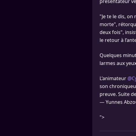
présentateur ve
"Je te le dis, on
morte", rétorque
deux fois", ins
le retour à l’ant
Quelques minute
larmes aux yeux
L’animateur
@Cy
son chroniqueu
preuve. Suite d
— Yunnes Abzo
">