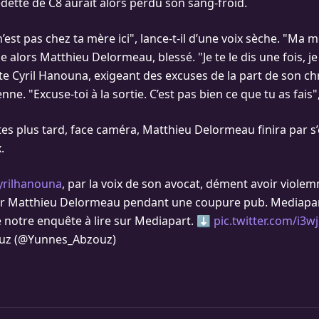
dette de C8 aurait alors perdu son sang-froid.
 n’est pas chez ta mère ici", lance-t-il d’une voix sèche. "Ma m
 alors Matthieu Delormeau, blessé. "Je te le dis une fois, je 
iste Cyril Hanouna, exigeant des excuses de la part de son c
enne. "Excuse-toi à la sortie. C’est pas bien ce que tu as fais", 
s plus tard, face caméra, Matthieu Delormeau finira par s’e
.
rilhanouna
, par la voix de son avocat, dément avoir viol
r Matthieu Delormeau pendant une coupure pub. Mediapart
e notre enquête à lire sur Mediapart. ⬇️
pic.twitter.com/i3
uz (@Yunnes_Abzouz)