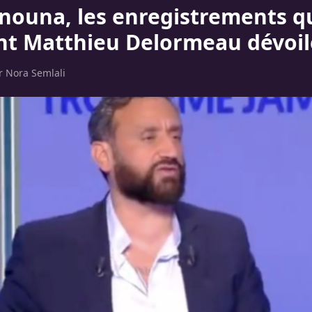
anouna, les enregistrements q
nt Matthieu Delormeau dévoilé
ar
Nora Semlali