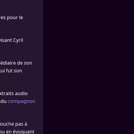
res pour le
isant Cyril
médiaire de son
ui fut son
xtraits audio
endu
compagnon
Touche pas à
lou en évoquant