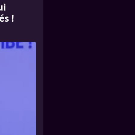
ui
s !