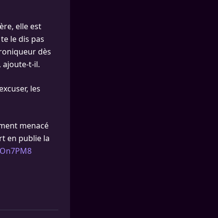
ère, elle est
te le dis pas
hroniqueur dès
ajoute-t-il.
xcuser, les
emment menacé
 en publie la
wjOn7PM8