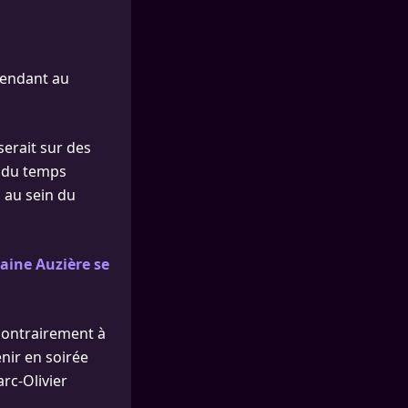
 pendant au
serait sur des
i du temps
n au sein du
haine Auzière se
 contrairement à
nir en soirée
arc-Olivier