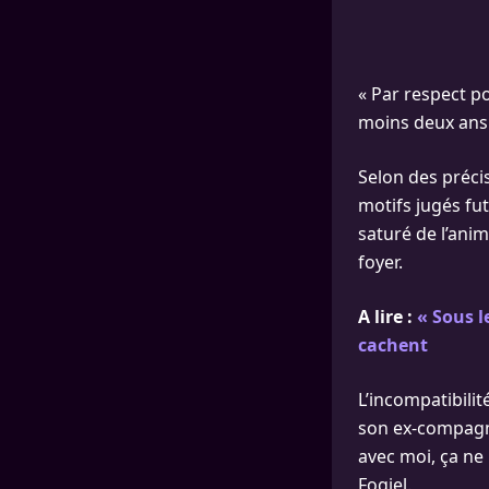
« Par respect po
moins deux ans »
Selon des préci
motifs jugés fu
saturé de l’anim
foyer.
A lire :
« Sous l
cachent
L’incompatibili
son ex-compagnon
avec moi, ça ne 
Fogiel.