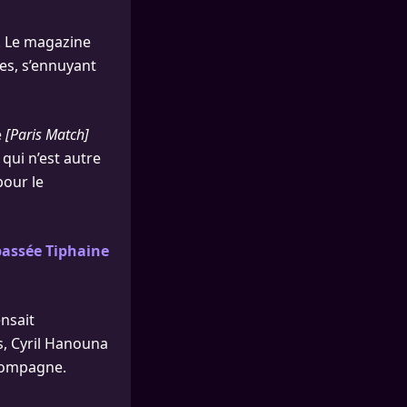
é. Le magazine
ces, s’ennuyant
e
[Paris Match]
, qui n’est autre
pour le
passée Tiphaine
ensait
s, Cyril Hanouna
 compagne.