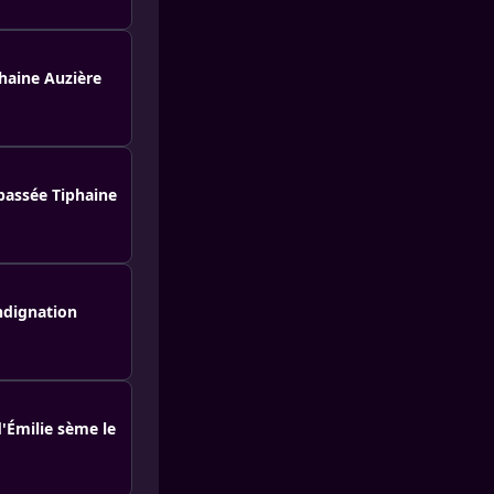
phaine Auzière
passée Tiphaine
ndignation
d'Émilie sème le