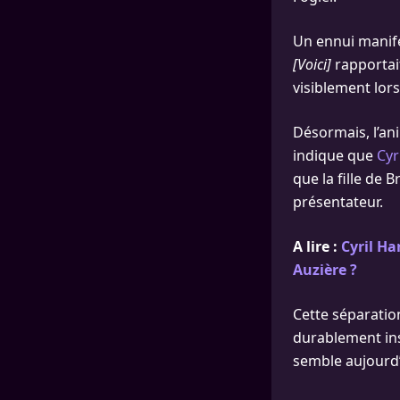
Un ennui manife
[Voici]
rapportait
visiblement lor
Désormais, l’an
indique que
Cyr
que la fille de
présentateur.
A lire :
Cyril H
Auzière ?
Cette séparatio
durablement ins
semble aujourd’