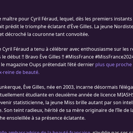
e maître pour Cyril Féraud, lequel, dès les premiers instant
it prédit le triomphe éclatant d’Ève Gilles. La jeune Nordist
et décroché la couronne tant convoitée.
e Cyril Féraud a tenu à célébrer avec enthousiasme sur les r
dès le début !! Bravo Ève Gilles !! #MissFrance #MissFrance202
e le magazine Oups prétendait l’été dernier
plus que proche
x-reine de beauté.
unkerque, Ève Gilles, née en 2003, incarne désormais l’élég
 Actuellement étudiante en deuxième année de licence MIASH
enir statisticienne, la jeune Miss brille autant par son intel
. Son teint radieux, hérité de sa mère originaire de l’île de 
he ensoleillée à sa présence éclatante.
velle ambassadrice de la beauté française
, n’oublie pas ses r