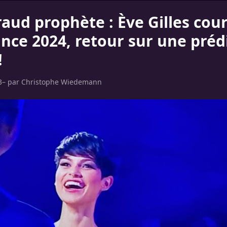
éraud prophète : Ève Gilles co
ance 2024, retour sur une préd
!
3
– par
Christophe Wiedemann