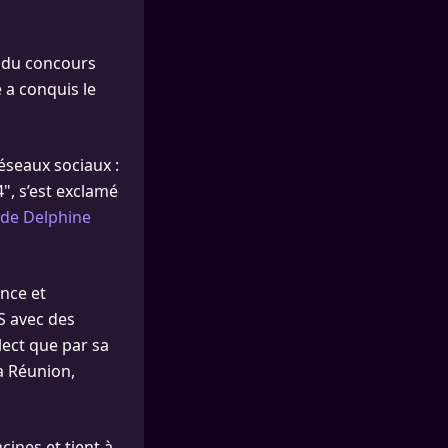
s du concours
e a conquis le
éseaux sociaux :
4", s’est exclamé
 de Delphine
ance et
S avec des
lect que par sa
la Réunion,
acines et tient à