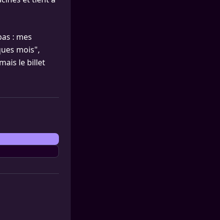
-bas : mes
ques mois",
mais le billet