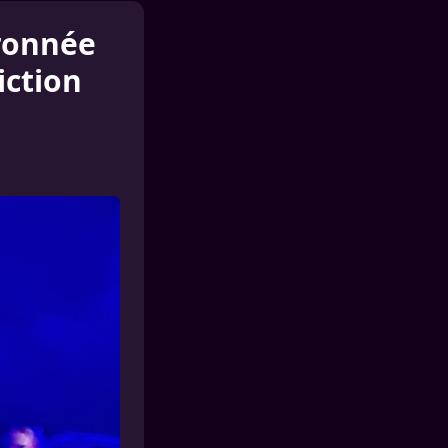
uronnée
iction