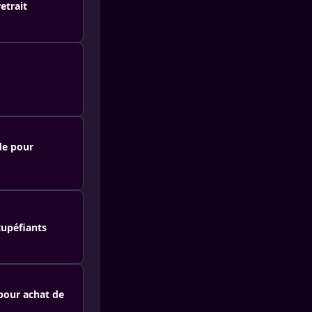
etrait
de pour
tupéfiants
 pour achat de