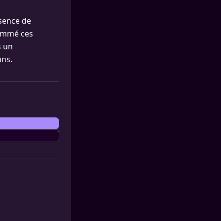
ésence de
sommé ces
s un
ans.