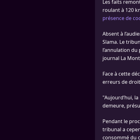
Les faits remont
roulant à 120 k
présence de co
Absent à l’audi
Slama. Le tribu
l’annulation du 
journal La Mon
Face à cette dé
erreurs de droit
"Aujourd’hui, la
demeure, présum
Pendant le procè
tribunal a cepe
consommé du can