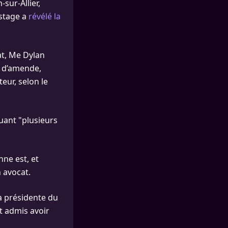
sur-Allier,
istage a
révélé la
at, Me Dylan
s d’amende,
eur, selon le
uant "plusieurs
nne est, et
 avocat.
La présidente du
t admis avoir