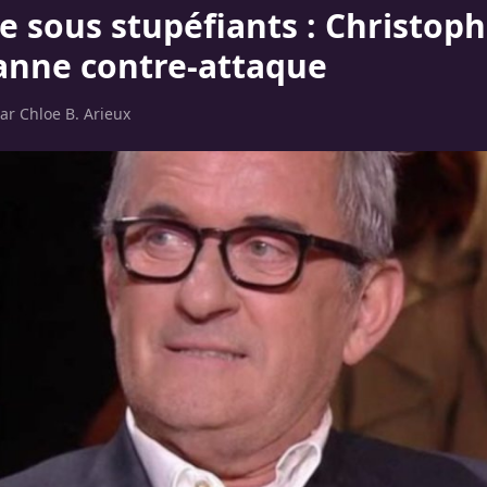
e sous stupéfiants : Christop
nne contre-attaque
par
Chloe B. Arieux