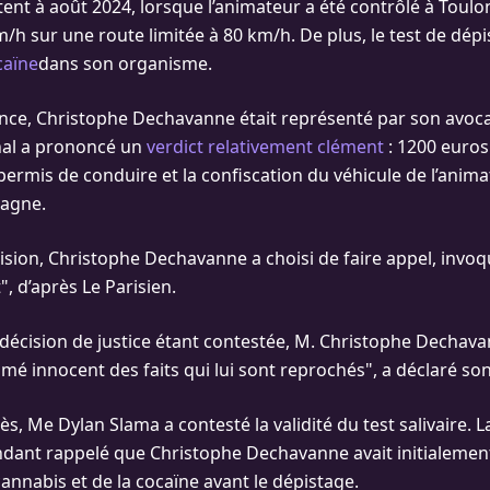
ent à août 2024, lorsque l’animateur a été contrôlé à Toulon-
m/h sur une route limitée à 80 km/h. De plus, le test de dép
caïne
dans son organisme.
ence, Christophe Dechavanne était représenté par son avoc
nal a prononcé un
verdict relativement clément
: 1200 euro
permis de conduire et la confiscation du véhicule de l’animat
tagne.
cision, Christophe Dechavanne a choisi de faire appel, invoq
", d’après Le Parisien.
 décision de justice étant contestée, M. Christophe Dechava
é innocent des faits qui lui sont reprochés", a déclaré son
s, Me Dylan Slama a contesté la validité du test salivaire. 
ndant rappelé que Christophe Dechavanne avait initialemen
nabis et de la cocaïne avant le dépistage.