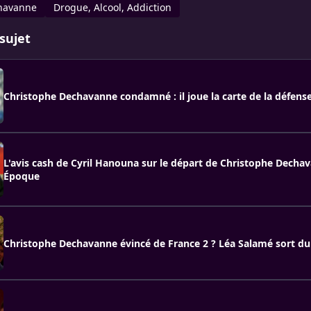
havanne
Drogue, Alcool, Addiction
sujet
Christophe Dechavanne condamné : il joue la carte de la défens
L'avis cash de Cyril Hanouna sur le départ de Christophe Decha
Époque
Christophe Dechavanne évincé de France 2 ? Léa Salamé sort du 