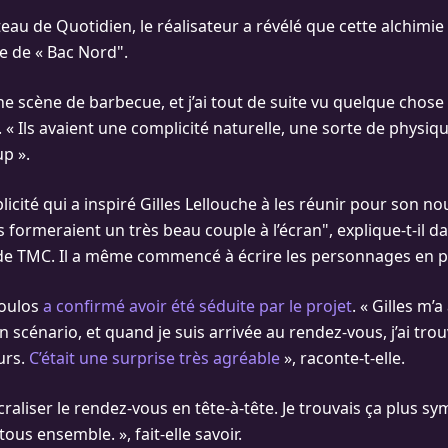
ateau de Quotidien, le réalisateur a révélé que cette alchimie 
e de « Bac Nord".
e scène de barbecue, et j’ai tout de suite vu quelque chose
il. « Ils avaient une complicité naturelle, une sorte de physi
p ».
licité qui a inspiré Gilles Lellouche à les réunir pour son no
ls formeraient un très beau couple à l’écran", explique-t-il d
de TMC. Il a même commencé à écrire les personnages en p
poulos
a confirmé avoir été séduite par le projet
. « Gilles m’
 scénario, et quand je suis arrivée au rendez-vous, j’ai trou
urs.
C’était une surprise très agréable
», raconte-t-elle.
craliser le rendez-vous en tête-à-tête. Je trouvais ça plus 
ous ensemble. », fait-elle savoir.