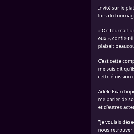
Invité sur le pl
lors du tournag
« On tournait un
eux », confie-t-
plaisait beaucou
C’est cette comp
me suis dit qu’i
cette émission 
Adèle Exarcho
me parler de son
et d’autres acte
"Je voulais désa
nous retrouver t