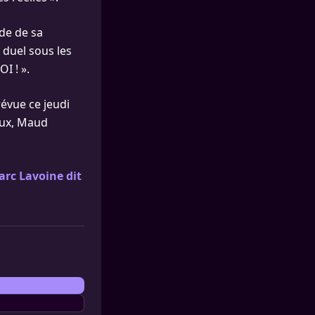
ude de sa
 duel sous les
I ! ».
révue ce jeudi
aux, Maud
arc Lavoine dit