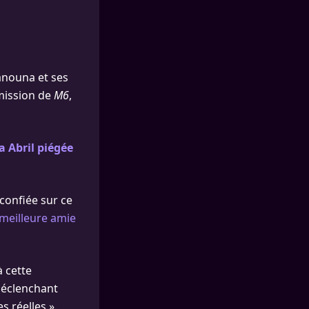
Hanouna et ses
émission de
M6
,
 Abril piégée
 confiée sur ce
 meilleure amie
 cette
 déclenchant
 réelles ».