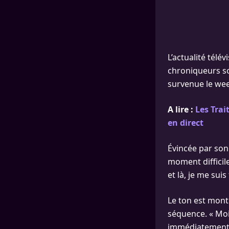
L’actualité télé
chroniqueurs so
survenue le wee
A lire :
Les Tra
en direct
Évincée par son
moment difficile
et là, je me suis
Le ton est mont
séquence. « Moi
immédiatement u