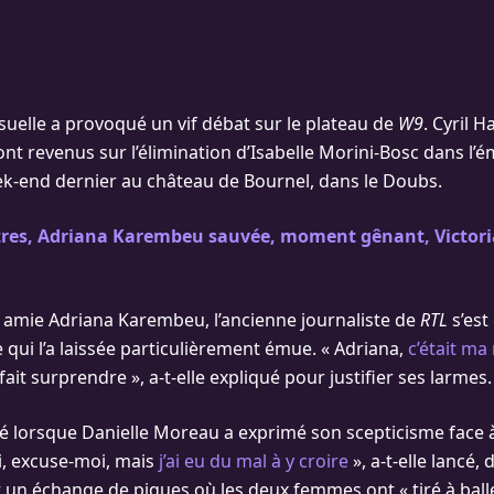
visuelle a provoqué un vif débat sur le plateau de
W9
. Cyril 
nt revenus sur l’élimination d’Isabelle Morini-Bosc dans l’
k-end dernier au château de Bournel, dans le Doubs.
itres, Adriana Karembeu sauvée, moment gênant, Victoria
 amie Adriana Karembeu, l’ancienne journaliste de
RTL
s’est
 qui l’a laissée particulièrement émue. « Adriana,
c’était ma
 fait surprendre », a-t-elle expliqué pour justifier ses larmes.
é lorsque Danielle Moreau a exprimé son scepticisme face à
, excuse-moi, mais
j’ai eu du mal à y croire
», a-t-elle lancé,
n échange de piques où les deux femmes ont « tiré à balles