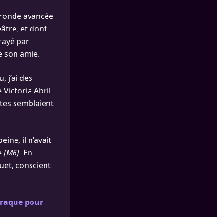
 ronde avancée
éâtre, et dont
frayé par
e son amie.
 j’ai des
 Victoria Abril
otes semblaient
eine, il n’avait
de
[M6]
. En
uet, conscient
craque pour