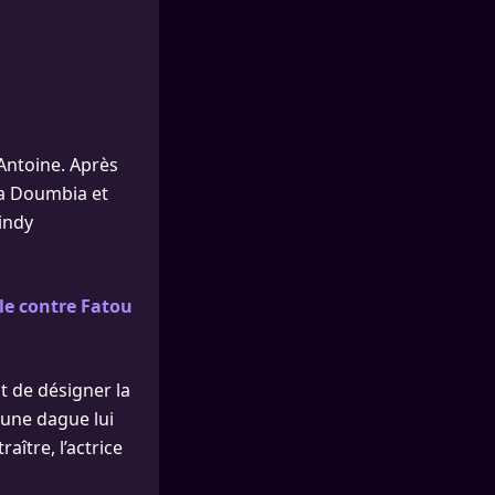
Antoine. Après
sa Doumbia et
Cindy
le contre Fatou
t de désigner la
u une dague lui
ître, l’actrice