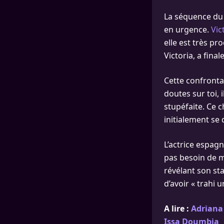
La séquence du 
en urgence.
Vic
elle est très pr
Victoria, a fina
Cette confronta
doutes sur toi, 
stupéfaite. Ce 
initialement se d
L’actrice espagno
pas besoin de m
révélant son st
d’avoir « trahi 
A lire :
Adriana 
Issa Doumbia