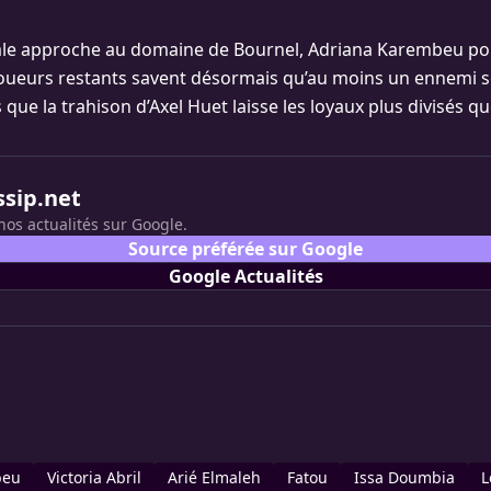
nale approche au domaine de Bournel, Adriana Karembeu po
 joueurs restants savent désormais qu’au moins un ennemi 
 que la trahison d’Axel Huet laisse les loyaux plus divisés qu
ssip.net
nos actualités sur Google.
Source préférée sur Google
Google Actualités
beu
Victoria Abril
Arié Elmaleh
Fatou
Issa Doumbia
L