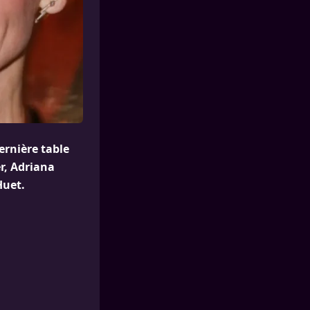
ernière table
er, Adriana
Huet.