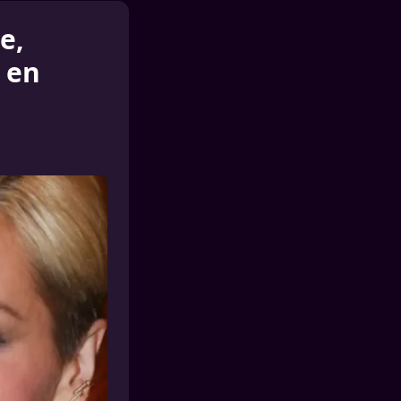
e,
 en