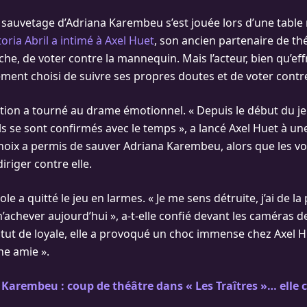
sauvetage d’Adriana Karembeu s’est jouée lors d’une table
toria Abril a intimé à Axel Huet
, son ancien partenaire de th
oche, de voter contre la mannequin. Mais l’acteur, bien qu’ef
lement choisi de suivre ses propres doutes et de voter contr
tion a tourné au drame émotionnel. « Depuis le début du jeu,
ils se sont confirmés avec le temps », a lancé Axel Huet à une
choix a permis de sauver Adriana Karembeu, alors que les v
iriger contre elle.
le a quitté le jeu en larmes. « Je me sens détruite, j’ai de la p
’achever aujourd’hui », a-t-elle confié devant les caméras 
atut de loyale, elle a provoqué un choc immense chez Axel H
une amie ».
Karembeu : coup de théâtre dans « Les Traîtres »… elle 