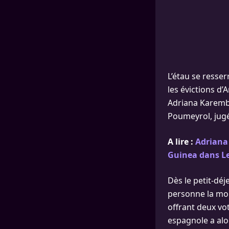
L’étau se resse
les évictions d’
Adriana Karembeu
Poumeyrol, jugé
A lire :
Adriana
Guinea dans Les
Dès le petit-dé
personne la moin
offrant deux vot
espagnole a alor