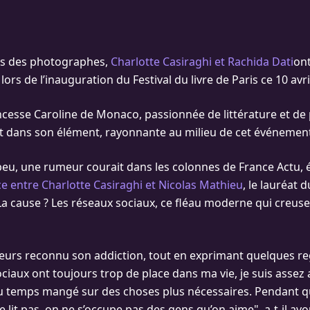
hs des photographes,
Charlotte Casiraghi et Rachida Dati
ont
lors de l’inauguration du Festival du livre de Paris ce 10 avri
rincesse Caroline de Monaco, passionnée de littérature et de
nt dans son élément, rayonnante au milieu de cet événement
a peu, une rumeur courait dans les colonnes de France Actu,
ce entre Charlotte Casiraghi et Nicolas Mathieu
, le lauréat 
La cause ? Les réseaux sociaux, ce fléau moderne qui creuse
illeurs reconnu son addiction, tout en exprimant quelques re
ciaux ont toujours trop de place dans ma vie, je suis assez a
temps mangé sur des choses plus nécessaires. Pendant qu’
ne lit pas, on ne s’occupe pas des gens qu’on aime", a-t-il avo