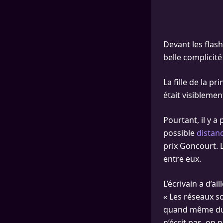
Devant les flas
belle complicité 
La fille de la p
était visibleme
Pourtant, il y 
possible
distan
prix Goncourt. 
entre eux.
L’écrivain a d’a
« Les réseaux so
quand même du 
n’écrit pas, on 