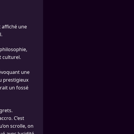
 affiché une
l.
 philosophie,
 culturel.
 évoquant une
du prestigieux
rait un fossé
grets.
ccro. C’est
on scrolle, on
ué avec lucidité.