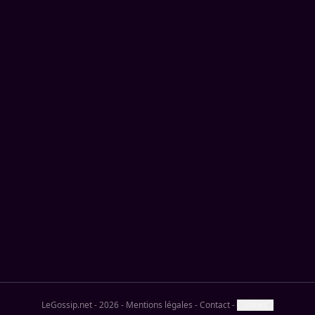
LeGossip.net - 2026
-
Mentions légales
-
Contact
-
Cookies ?