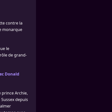
utte contre la
 le monarque
que le
 rôle de grand-
vec Donald
e prince Archie,
le Sussex depuis
Palmer