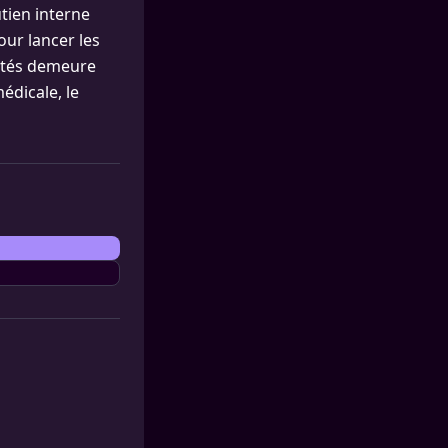
tien interne
our lancer les
 côtés demeure
édicale, le