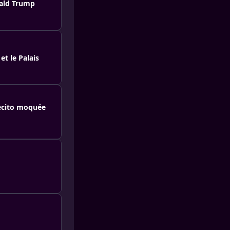
nald Trump
t le Palais
tecito moquée