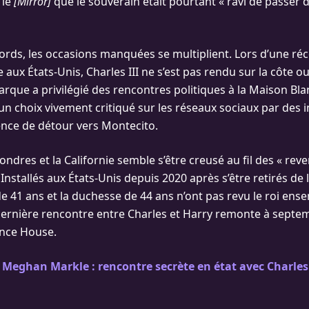
 le
[Mirror]
que le souverain était pourtant « ravi de passer
rds, les occasions manquées se multiplient. Lors d’une réce
e aux États-Unis, Charles III ne s’est pas rendu sur la côte o
narque a privilégié des rencontres politiques à la Maison Bl
n choix vivement critiqué sur les réseaux sociaux par des 
ence de détour vers Montecito.
ondres et la Californie semble s’être creusé au fil des « rev
. Installés aux États-Unis depuis 2020 après s’être retirés de
de 41 ans et la duchesse de 44 ans n’ont pas revu le roi en
ernière rencontre entre Charles et Harry remonte à septem
ence House.
 Meghan Markle : rencontre secrète en état avec Charles