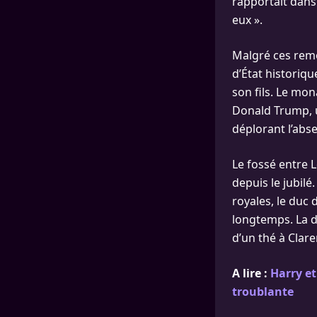
rapportait dans
eux ».
Malgré ces remo
d’État historiqu
son fils. Le mo
Donald Trump, u
déplorant l’abs
Le fossé entre L
depuis le jubilé
royales, le duc 
longtemps. La d
d’un thé à Clar
A lire :
Harry et
troublante