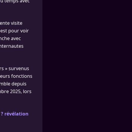
 du temps avec
nte visite
uest pour voir
anche avec
internautes
ers » survenus
 leurs fonctions
semble depuis
bre 2025, lors
 ? révélation