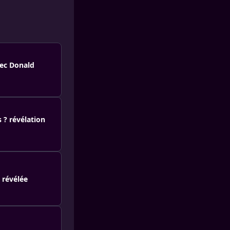
vec Donald
 ? révélation
n révélée