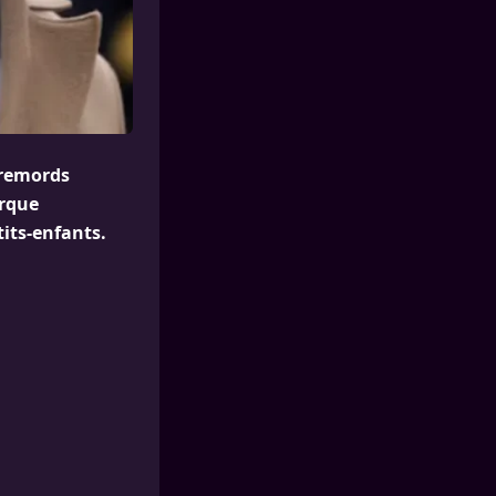
 remords
arque
its-enfants.