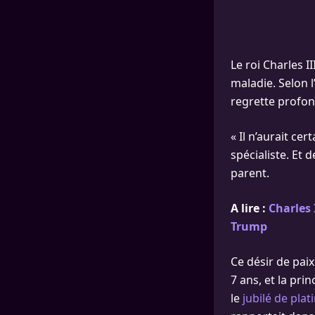
Le roi Charles II
maladie. Selon 
regrette profon
« Il n’aurait ce
spécialiste. Et 
parent.
A lire :
Charles 
Trump
Ce désir de paix
7 ans, et la pri
le
jubilé de plat