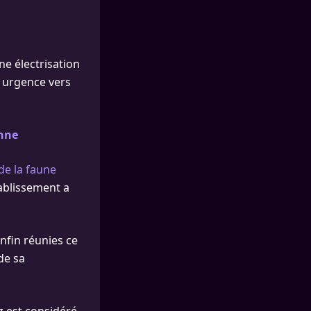
ne électrisation
en urgence vers
Anne
de la faune
tablissement a
nfin réunies ce
de sa