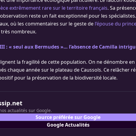
êt une importance écologique particulière. Le faucon kobe
èce extrêmement rare sur le territoire français
. Sa présenc
 observation reste un fait exceptionnel pour les spécialistes. 
iaux, où les commentaires sur le geste de
l’épouse du prince
 très nombreux.
III : « seul aux Bermudes »… l’absence de Camilla intrig
lignent la fragilité de cette population. On ne dénombre en 
vés chaque année sur le plateau de Caussols. Ce relâcher ré
ositif pour la préservation de la biodiversité locale.
ssip.net
nos actualités sur Google.
Source préférée sur Google
Google Actualités