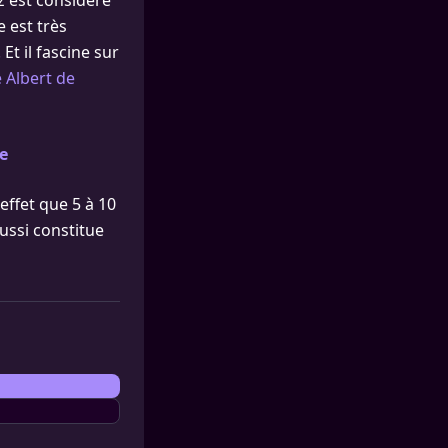
z est considéré
e est très
Et il fascine sur
 Albert de
ue
effet que 5 à 10
ussi constitue