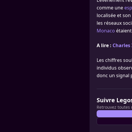
L’événement rev
comme une
esp
localisée et son
les réseaux soc
Monaco
étaient
A lire :
Charles 
Les chiffres sou
individus obser
donc un signal p
Suivre Lego
Retrouvez toutes 