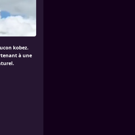
aucon kobez.
rtenant à une
turel.