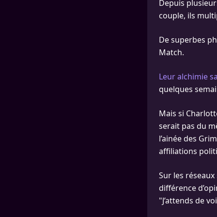
Depuis plusieu
couple, ils mult
De superbes pho
Match.
Leur alchimie s
quelques semain
Mais si Charlot
serait pas du m
l’ainée des Grim
affiliations po
Sur les réseaux
différence d’opi
"J’attends de vo