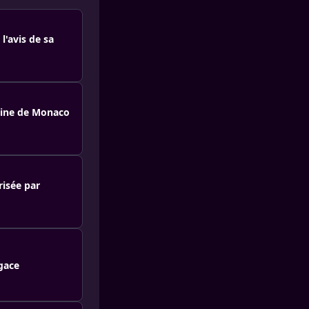
l'avis de sa
oline de Monaco
risée par
agace