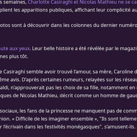
rs semaines,
Charlotte Casiraghi et Nicolas Mathieu ne se c
iplient les apparitions publiques, affichant leur complicité a
tos sont à découvrir dans les colonnes du dernier numéro
aute aux yeux
. Leur belle histoire a été révélée par le magaz
es plus tôt.
te Casiraghi semble avoir trouvé l’amour, sa mère, Caroline
ême avis. D’après certaines rumeurs, relayées sur les résea
aldi, n’approuverait pas les choix de sa fille, notamment en
litiques de Nicolas Mathieu, décrit comme un homme de gau
 sociaux, les fans de la princesse ne manquent pas de com
nion. « Difficile de les imaginer ensemble », "Ils sont telleme
ir l’écrivain dans les festivités monégasques", s’amusent-ils.