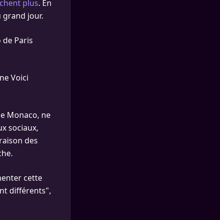
achent plus
. En
u grand jour.
 de Paris
ine Voici
 de Monaco, ne
ux sociaux,
 raison des
che.
menter cette
nt différents",