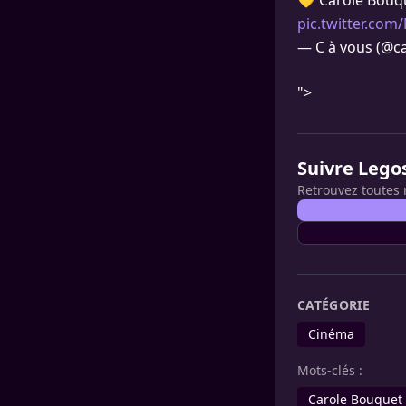
💛 Carole Bouqu
pic.twitter.co
— C à vous (@c
">
Suivre Lego
Retrouvez toutes 
CATÉGORIE
Cinéma
Mots-clés :
Carole Bouquet