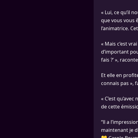
« Lui, ce qu’il 
que vous vous ê
l’animatrice. Ce
« Mais c’est vrai
d’important pour
fais ?’ », raconte
Et elle en profit
connais pas », fa
« C’est qu’avec 
de cette émissi
“ll a l’impressio
maintenant je di