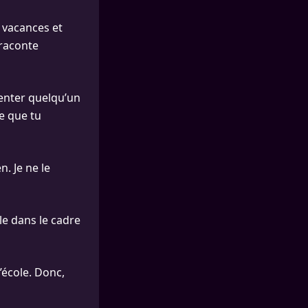
n vacances et
 raconte
résenter quelqu’un
ce que tu
n. Je ne le
lle dans le cadre
l’école. Donc,