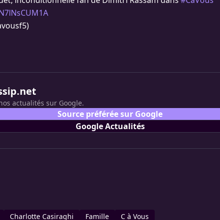
et, inconditionnelle fan de Dimitri Rassam dans
#CàVous
m/N7lNsCUM1A
avousf5)
ssip.net
nos actualités sur Google.
Source préférée sur Google
Google Actualités
Charlotte Casiraghi
Famille
C à Vous