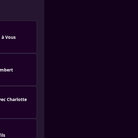
C à Vous
ambert
vec Charlotte
ils