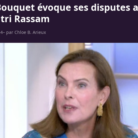
Bouquet évoque ses disputes 
itri Rassam
24
– par
Chloe B. Arieux