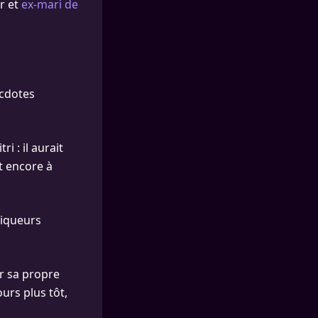
r et
ex-mari de
ecdotes
i : il aurait
it encore à
niqueurs
r sa propre
urs plus tôt,