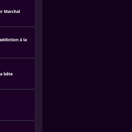
er Marchal
addiction à la
la bête