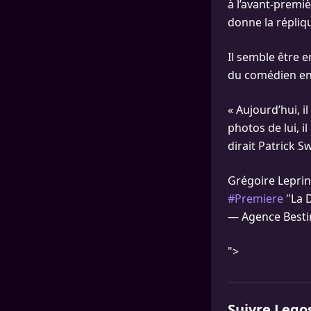
à l’avant-premiè
donne la répliq
Il semble être e
du comédien en 
« Aujourd’hui, i
photos de lui, i
dirait Patrick S
Grégoire Leprin
#Premiere
"La 
— Agence Best
">
Suivre Lego