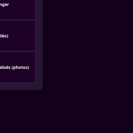
anger
déo)
alisés (photos)