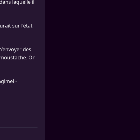
dans laquelle il
rait sur l’état
e m’envoyer des
te moustache. On
gimel -