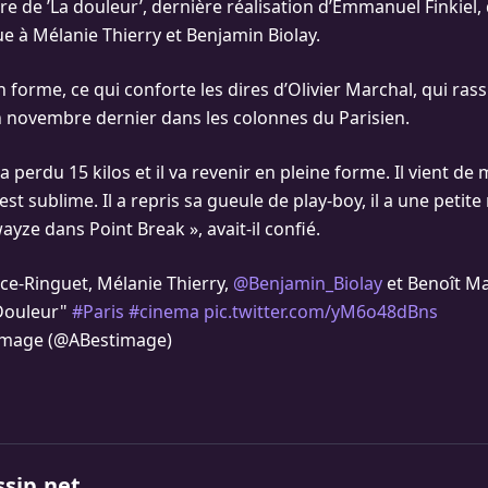
re de ’La douleur’, dernière réalisation d’Emmanuel Finkiel, 
ue à Mélanie Thierry et Benjamin Biolay.
n forme, ce qui conforte les dires d’Olivier Marchal, qui rassu
novembre dernier dans les colonnes du Parisien.
l a perdu 15 kilos et il va revenir en pleine forme. Il vient d
l est sublime. Il a repris sa gueule de play-boy, il a une peti
wayze dans Point Break », avait-il confié.
ce-Ringuet, Mélanie Thierry,
@Benjamin_Biolay
et Benoît Ma
Douleur"
#Paris
#cinema
pic.twitter.com/yM6o48dBns
image (@ABestimage)
ssip.net