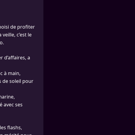
oisi de profiter
eille, c’est le
o.
 d’affaires, a
c à main,
s de soleil pour
marine,
é avec ses
es flashs,