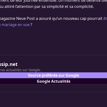
nement de leur journée ensemble. Un moment de détente bi
su attiré l’attention par sa simplicité et sa complicité.
e magazine Neue Post a assuré qu’un nouveau cap pourrait
ê
Un mariage en vue
?
ssip.net
nos actualités sur Google.
Source préférée sur Google
Google Actualités