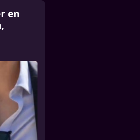
r en
,