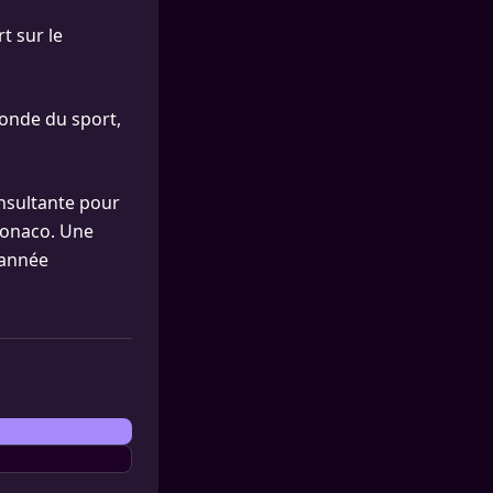
t sur le
monde du sport,
onsultante pour
Monaco. Une
l’année