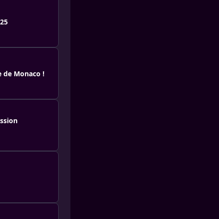
025
ie de Monaco !
ission