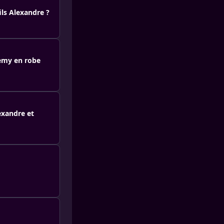
ils Alexandre ?
lemy en robe
exandre et