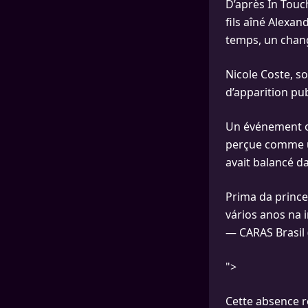
D’après In Touch
fils aîné Alexan
temps, un chang
Nicole Coste, s
d’apparition pu
Un événement où,
perçue comme
avait balancé da
Prima da princ
vários anos na i
— CARAS Brasil 
">
Cette absence re