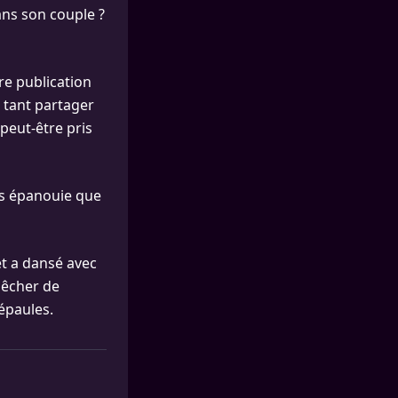
ans son couple ?
re publication
 tant partager
 peut-être pris
us épanouie que
et a dansé avec
pêcher de
épaules.