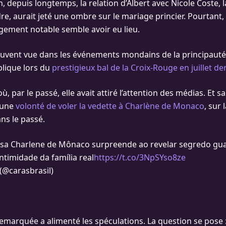
, depuis longtemps, la relation d’Albert avec Nicole Coste,
dre, aurait jeté une ombre sur le mariage princier. Pourtant,
ement notable semble avoir eu lieu.
ouvent vue dans les événements mondains de la principauté, 
blique lors du
prestigieux bal de la Croix-Rouge en juillet der
 par le passé, elle avait attiré l’attention des médias. Et s
 une
volonté de voler la vedette à Charlène de Monaco
, sur 
ns le passé.
esa Charlene de Mônaco surpreende ao revelar segredo gu
ntimidade da família real
https://t.co/3NpSYso8ze
(@carasbrasil)
marquée a alimenté les spéculations. La question se pose : A