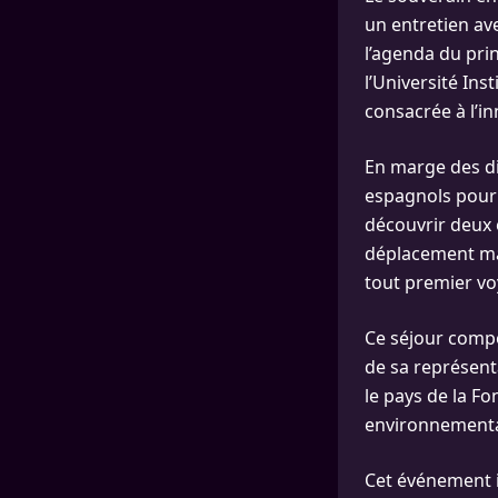
un entretien av
l’agenda du pri
l’Université Ins
consacrée à l’in
En marge des di
espagnols pour 
découvrir deux 
déplacement mar
tout premier vo
Ce séjour compo
de sa représent
le pays de la Fo
environnementa
Cet événement i