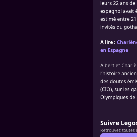
leurs 22 ans de 
espagnol avait 
estimé entre 21 
invités du goth
A lire :
Charlène
en Espagne
Albert et Charl
l’histoire ancie
des doutes émi
(CIO), sur les g
Olympiques de 20
Suivre Lego
Retrouvez toutes 