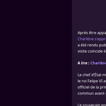
Après être appar
Charlène s’appr
a été rendu publ
visite coïncide
A lire :
Charlène
Le chef d’État 
le roi Felipe VI
officiel de la p
commun avant de
Le souverain en