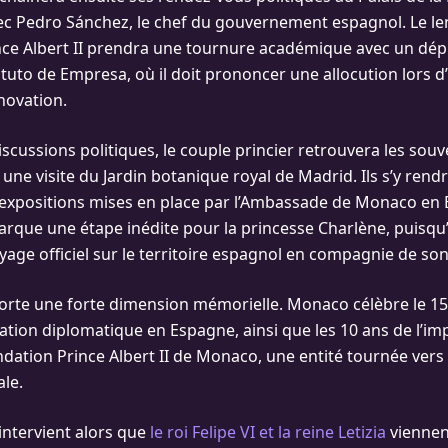
ec Pedro Sánchez, le chef du gouvernement espagnol. Le l
nce Albert II prendra une tournure académique avec un dé
tituto de Empresa, où il doit prononcer une allocution lors 
novation.
scussions politiques, le couple princier retrouvera les souv
une visite du Jardin botanique royal de Madrid. Ils s’y rend
expositions mises en place par l’Ambassade de Monaco en 
que une étape inédite pour la princesse Charlène, puisqu’il
yage officiel sur le territoire espagnol en compagnie de so
rte une forte dimension mémorielle. Monaco célèbre le 15
ation diplomatique en Espagne, ainsi que les 10 ans de l’im
ndation Prince Albert II de Monaco, une entité tournée vers 
le.
ntervient alors que
le roi Felipe VI et la reine Letizia
viennen