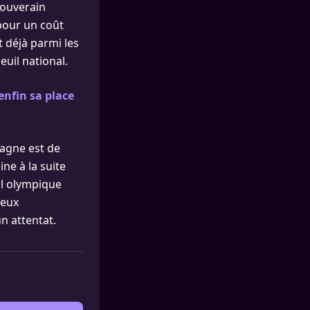
souverain
 pour un coût
t déjà parmi les
uil national.
enfin sa place
pagne est de
ine à la suite
l olympique
jeux
n attentat.