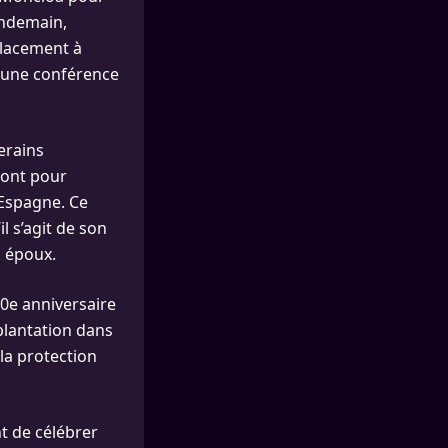
endemain,
placement à
d’une conférence
erains
ront pour
Espagne. Ce
 s’agit de son
n époux.
0e anniversaire
plantation dans
la protection
t de célébrer