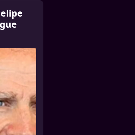
elipe
igue