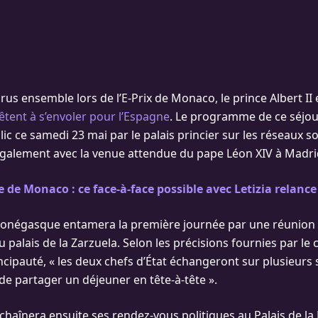
us ensemble lors de l’E-Prix de Monaco, le prince Albert II 
êtent à s’envoler pour l’Espagne
. Le programme de ce séjou
ic ce samedi 23 mai par le palais princier sur les réseaux so
 également avec la venue attendue du pape Léon XIV à Madri
 de Monaco : ce face-à-face possible avec Letizia relance
monégasque entamera la première journée par une réunion d
 au palais de la Zarzuela. Selon les précisions fournies par 
rincipauté, « les deux chefs d’État échangeront sur plusieurs 
 partager un déjeuner en tête-à-tête ».
chaînera ensuite ses rendez-vous politiques au Palais de l