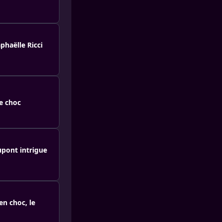
phaëlle Ricci
me choc
upont intrigue
en choc, le