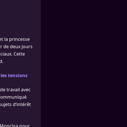
et la princesse
r de deux jours
ciaux. Cette
d.
 les tensions
e travail avec
le communiqué
sujets d’intérêt
a Moncloa pour