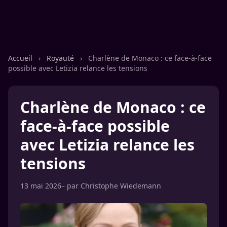
Accueil
›
Royauté
›
Charlène de Monaco : ce face-à-face
possible avec Letizia relance les tensions
Charlène de Monaco : ce
face-à-face possible
avec Letizia relance les
tensions
13 mai 2026
– par
Christophe Wiedemann