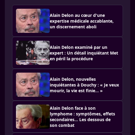
Alain Delon au cœur d'une
expertise médicale accablante,
un discernement aboli
Alain Delon examiné par un
expert : Un détail inquiétant Met
en péril la procédure
Alain Delon, nouvelles
inquiétantes à Douchy : « Je veux
mourir, la vie est finie… »
Alain Delon face à son
lymphome : symptômes, effets
secondaires... Les dessous de
son combat