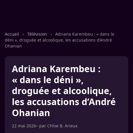
Accueil
›
Télévision
›
Adriana Karembeu : « dans le
déni », droguée et alcoolique, les accusations d’André
Ohanian
Adriana Karembeu :
« dans le déni »,
droguée et alcoolique,
les accusations d’André
Ohanian
22 mai 2026
– par
Chloe B. Arieux