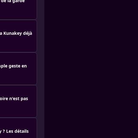
 de la garde
ina Kunakey déjà
mple geste en
oire n'est pas
 ? Les détails