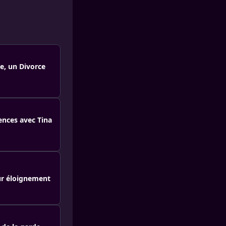
re, un Divorce
lences avec Tina
eur éloignement