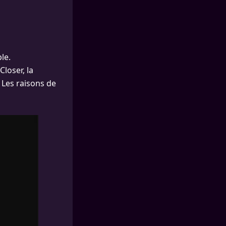
le.
loser, la
. Les raisons de