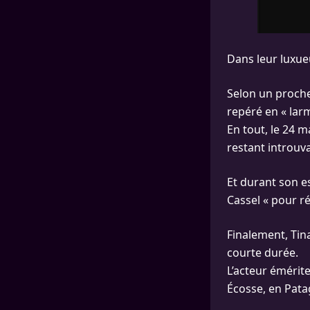
Dans leur luxueu
Selon un proche 
repéré en « lar
En tout, le 24 m
restant introuv
Et durant son e
Cassel « pour r
Finalement, Tina
courte durée.
L’acteur émérit
Écosse, en Pata