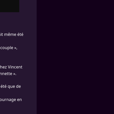
rait même été
 couple »,
chez Vincent
nnette ».
 été que de
 tournage en