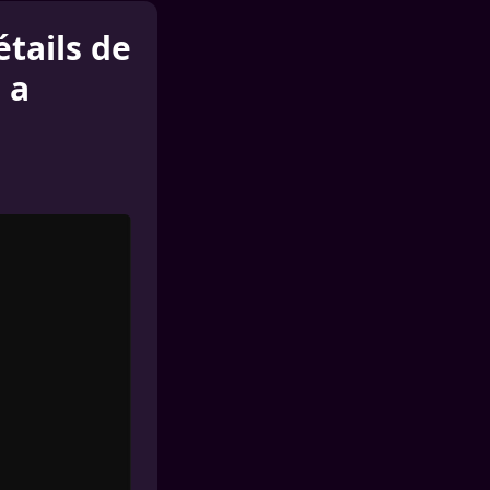
étails de
 a