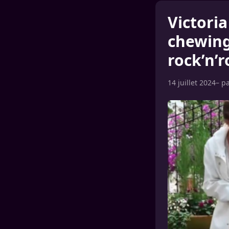
Victori
chewing
rock’n’ro
14 juillet 2024
– p