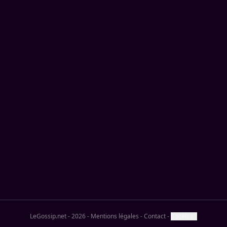
LeGossip.net - 2026
-
Mentions légales
-
Contact
-
Cookies ?