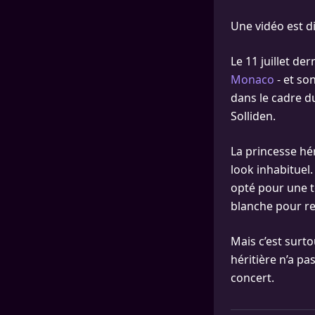
Une vidéo est d
Le 11 juillet der
Monaco
- et so
dans le cadre d
Solliden.
La princesse hér
look inhabituel.
opté pour une t
blanche pour re
Mais c’est surto
héritière n’a p
concert.