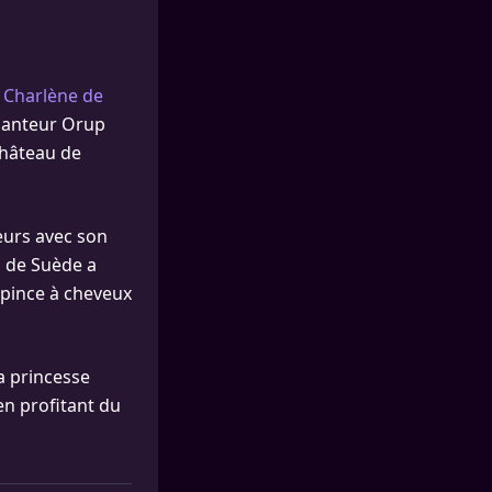
c Charlène de
chanteur Orup
château de
teurs avec son
ia de Suède a
 pince à cheveux
a princesse
en profitant du