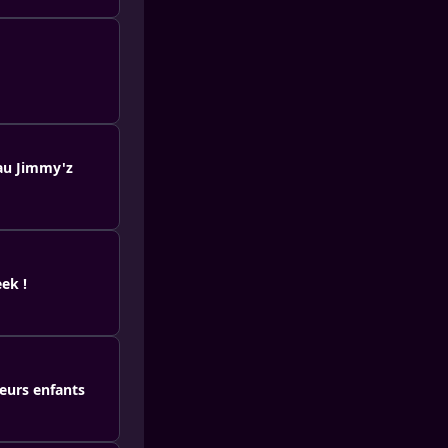
 au Jimmy'z
ek !
leurs enfants