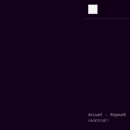
Accueil
›
Royauté
rock’n’roll !