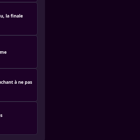
, la finale
ime
uchant à ne pas
es