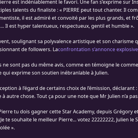
Pierre est indéniablement le favori. Une fan s’exprime sur I
ples talents du finaliste : « PIERRE peut tout chanter. Il compo
mentiste, il est admiré et convoité par les plus grands, et fr
... Il est hyper talentueux, respectueux, gentil et humble ».
vent, soulignant sa polyvalence artistique et son charisme 
ionnant de followers. La
confrontation s’annonce explosive
s ne sont pas du même avis, comme en témoigne le comme
e qui exprime son soutien inébranlable à Julien.
ception à l’égard de certains choix de l’émission, déclarant : «
e à autre chose. Tout ça pour une note que Mr Julien n’a pas
 Pierre tu dois gagner cette Star Academy, depuis Grégory et E
 Je te souhaite le meilleur Pierre... votez 22222222, Julien le
olée ».