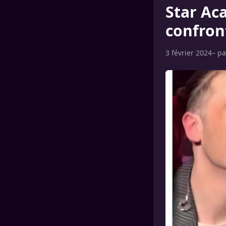
Star Ac
confront
3 février 2024
– p