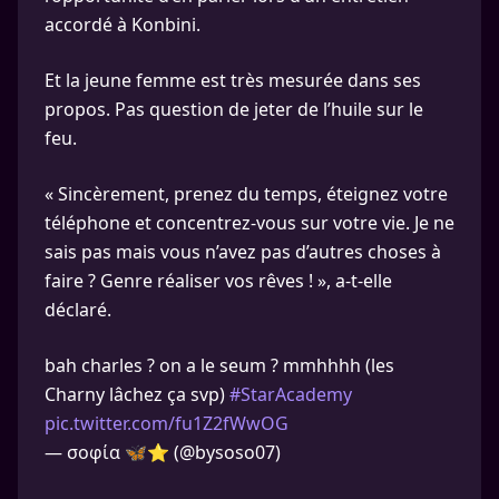
accordé à Konbini.
Et la jeune femme est très mesurée dans ses
propos. Pas question de jeter de l’huile sur le
feu.
« Sincèrement, prenez du temps, éteignez votre
téléphone et concentrez-vous sur votre vie. Je ne
sais pas mais vous n’avez pas d’autres choses à
faire ? Genre réaliser vos rêves ! », a-t-elle
déclaré.
bah charles ? on a le seum ? mmhhhh (les
Charny lâchez ça svp)
#StarAcademy
pic.twitter.com/fu1Z2fWwOG
— σοφία 🦋⭐ (@bysoso07)