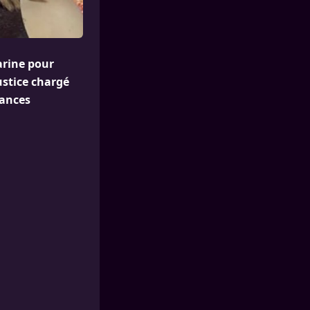
arine pour
ustice chargé
dances