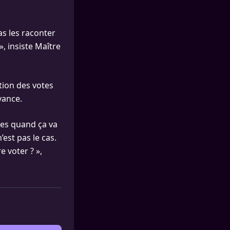
as les raconter
», insiste Maître
tion des votes
vance.
tes quand ça va
est pas le cas.
e voter ? »,