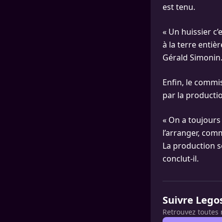
est tenu.
« Un huissier c’
à la terre entiè
Gérald Simonin
Enfin, le commis
par la productio
« On a toujours 
l’arranger, comm
La production se
conclut-il.
Suivre Lego
Retrouvez toutes 