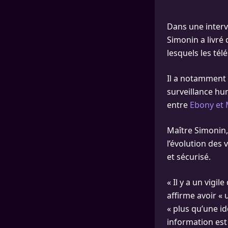
Dans une interv
Simonin a livré
lesquels les tél
Il a notamment e
surveillance hu
entre
Ebony et 
Maître Simonin,
l’évolution des 
et sécurisé.
« Il y a un vigil
affirme avoir «
« plus qu’une i
information est 