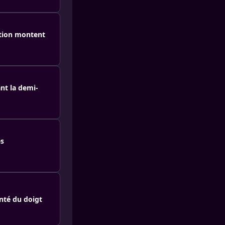
ction montent
nt la demi-
es
nté du doigt