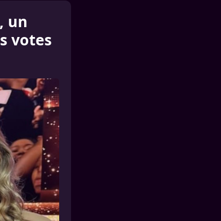
, un
s votes