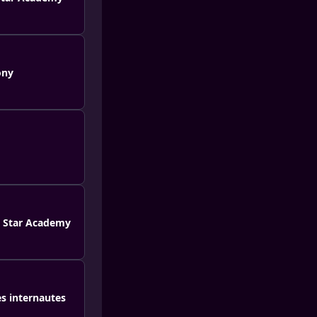
ony
a Star Academy
es internautes