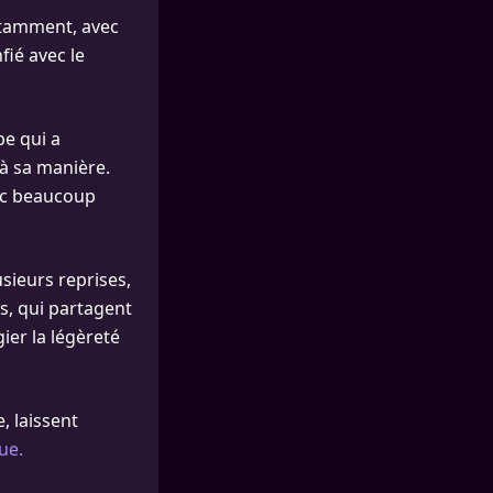
otamment, avec
fié avec le
be qui a
 à sa manière.
avec beaucoup
usieurs reprises,
s, qui partagent
ier la légèreté
, laissent
ue.