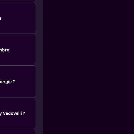
e
Ambre
ergie ?
y Vedovelli ?