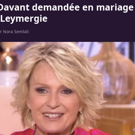
Davant demandée en mariage
 Leymergie
ar
Nora Semlali