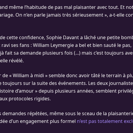
and même l’habitude de pas mal plaisanter avec tout. Et n
riage. On n’en parle jamais très sérieusement », a-t-elle con
de cette confidence, Sophie Davant a lâché une petite bom
avi ses fans : William Leymergie a bel et bien sauté le pas,
déjà fait sa demande plusieurs fois (...) mais c’est toujours 
elle révélé.
r de « William à midi » semble donc avoir tâté le terrain à pl
e toujours sur la suite des événements. Les deux journaliste
istoire d’amour » depuis plusieurs années, semblent privilég
 aux protocoles rigides.
s demandes répétées, même sous le sceau de la plaisanterie
’idée d’un engagement plus formel
n’est pas totalement excl