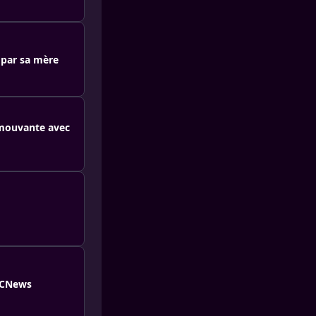
e par sa mère
émouvante avec
e CNews