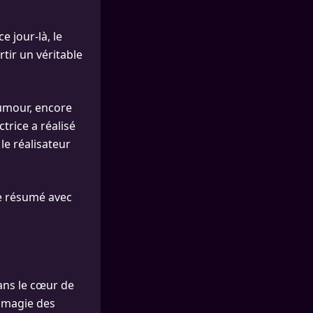
e jour-là, le
tir un véritable
humour, encore
rice a réalisé
le réalisateur
lle résumé avec
ans le cœur de
a magie des