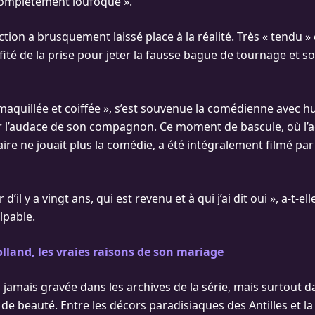
omplètement loufoque ».
ction a brusquement laissé place à la réalité. Très « tendu » c
té de la prise pour jeter la fausse bague de tournage et sor
, maquillée et coiffée », s’est souvenue la comédienne avec 
 l’audace de son compagnon. Ce moment de bascule, où l’act
re ne jouait plus la comédie, a été intégralement filmé par 
d’il y a vingt ans, qui est revenu et à qui j’ai dit oui », a-t-e
lpable.
lland, les vraies raisons de son mariage
jamais gravée dans les archives de la série, mais surtout d
 de beauté. Entre les décors paradisiaques des Antilles et l