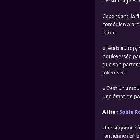
personnage « c
Cependant, la fi
comédien a profi
écrin.
« J’étais au top
bouleversée par
que son partenai
Julien Seri.
« C’est un amour 
une émotion pa
A lire :
Sonia Ro
Une séquence à 
l’ancienne reine