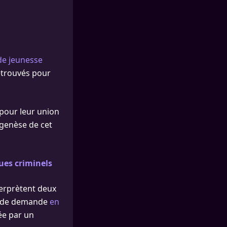
e jeunesse
retrouvés pour
 pour leur union
 genèse de cet
ues criminels
nterprètent deux
ne de demande
en
ée par un