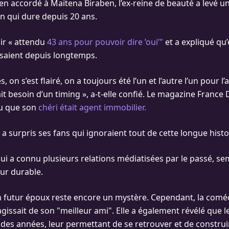
en accordé à Maïtena Biraben, l’ex-reine de beauté a levé un
on qui dure depuis 20 ans.
oir « attendu
43 ans pour pouvoir dire ’oui’"
et a expliqué qu’
saient depuis longtemps.
s, on s’est flairé, on a toujours été l’un et l’autre l’un pour l
it besoin d’un timing », a-t-elle confié. Le magazine Franc
peu que son
chéri était agent immobilier.
 a surpris ses fans qui ignoraient tout de cette longue histo
qui a connu plusieurs relations médiatisées par le passé, se
ur durable.
on futur époux reste encore un mystère. Cependant, la comé
’agissait de son "meilleur ami". Elle a également révélé que l
l des années, leur permettant de se retrouver et de construi