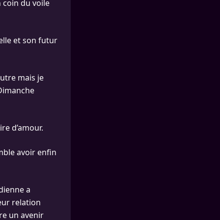
 coin du voile
elle et son futur
’autre mais je
e Dimanche
ire d’amour.
mble avoir enfin
dienne a
eur relation
re un avenir