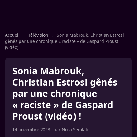
Accueil
›
Télévision
›
Sonia Mabrouk, Christian Estrosi
gênés par une chronique « raciste » de Gaspard Proust
(vidéo) !
Sonia Mabrouk,
Christian Estrosi gênés
par une chronique
« raciste » de Gaspard
Proust (vidéo) !
14 novembre 2023
– par
Nora Semlali