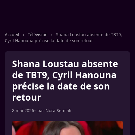
Accueil
›
Télévision
›
Shana Loustau absente de TBT9,
Cyril Hanouna précise la date de son retour
Shana Loustau absente
de TBT9, Cyril Hanouna
précise la date de son
retour
8 mai 2026
– par
Nora Semlali