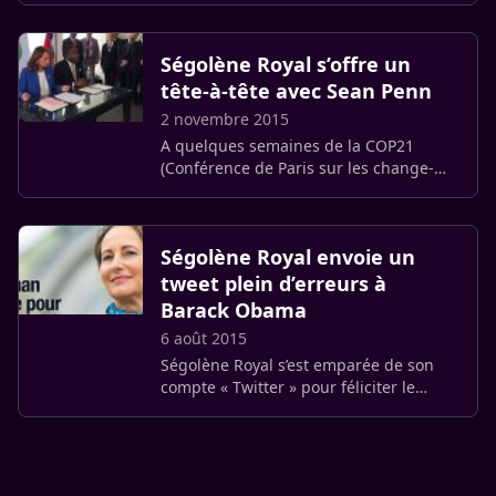
projets, et pourquoi pas à la télévision
en tant que (…)
Ségo­lène Royal s’offre un
tête-à-tête avec Sean Penn
2 novembre 2015
A quelques semaines de la COP21
(Confé­rence de Paris sur les chan­ge­
ments clima­tiques), Sean Penn est allé
à la rencontre de Ségo­lène Royal, la
ministre char­gée de (…)
Ségo­lène Royal envoie un
tweet plein d’erreurs à
Barack Obama
6 août 2015
Ségo­lène Royal s’est emparée de son
compte « Twitter » pour féli­ci­ter le
président américain Barack Obama
pour « son engagement écolo­gique ».