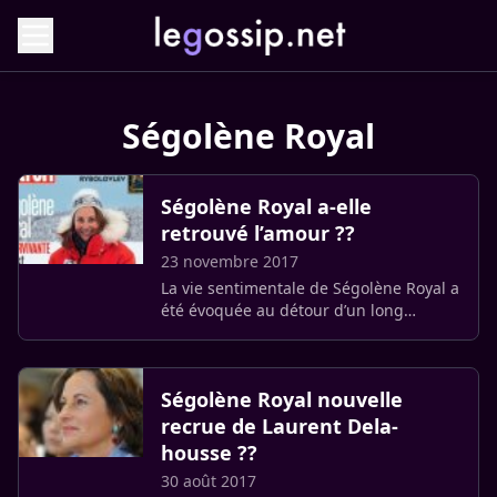
Ségo­lène Royal
Ségo­lène Royal a-elle
retrouvé l’amour ??
23 novembre 2017
La vie sentimentale de Ségolène Royal a
été évoquée au détour d’un long
dossier qui lui est consacré par Paris
Match.
Ségo­lène Royal nouvelle
recrue de Laurent Dela­
housse ??
30 août 2017