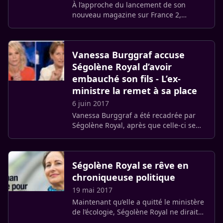
À l’approche du lance­ment de son
nouveau magazine sur France 2,
Laurent Dela­housse aurait approché
Ségo­lène Royal pour deve­nir chro­
niqueuse au côté de Jean-Pierre Raffa­
Vanessa Burg­graf accuse
rin.
Ségo­lène Royal d’avoir
embau­ché son fils - L’ex-
ministre la remet à sa place
6 juin 2017
Vanessa Burg­graf a été recadrée par
Ségo­lène Royal, après que celle-ci se
soit vue reprocher d’avoir embauché
son fils Thomas Hollande pour sa
campagne présidentielle de 2007.
Ségo­lène Royal se rêve en
chroniqueuse politique
19 mai 2017
Maintenant qu’elle a quitté le ministère
de l’écologie, Ségo­lène Royal ne dirait
pas non à se lancer dans de nouveaux