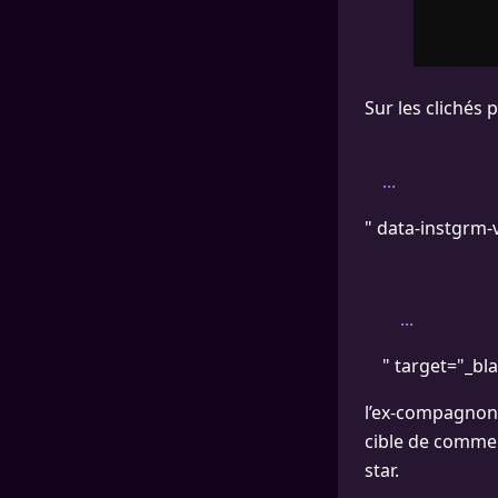
Sur les clichés
...
" data-instgrm-
...
" target="_bl
l’ex-compagnon d
cible de commen
star.