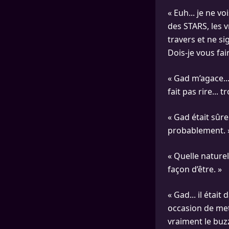
« Euh... je ne v
des STARS, les vr
travers et ne si
Dois-je vous fai
« Gad m’agace...
fait pas rire... t
« Gad était sûre
probablement. 
« Quelle naturel
façon d’être. »
« Gad... il étai
occasion de mett
vraiment le buzz