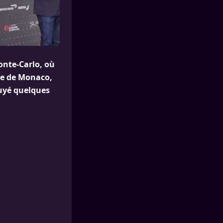
onte-Carlo, où
ène de Monaco,
uyé quelques