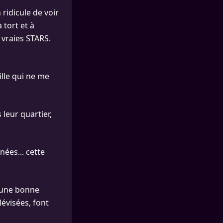
ridicule de voir
 tort et à
 vraies STARS.
ille qui ne me
leur quartier,
nées... cette
t une bonne
lévisées, font