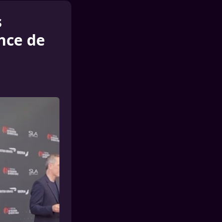
s
nce de