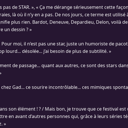
ois pas de STAR. », « Ça me dérange sérieusement cette façon 
aies, là où il n’y en a pas. De nos jours, ce terme est utilisé à
gnifie plus rien. Bardot, Deneuve, Depardieu, Delon, voilà de
re un dessin ? »
 Pour moi, il n’est pas une star, juste un humoriste de pacot
rop lourd... désolée... j’ai besoin de plus de subtilité. »
ment de passage... quant aux autres, ce sont des stars dans 
»
 chez Gad... ce sourire incontrôlable... ces mimiques sponta
t dans son élément ! ? / Mais bon, je trouve que ce festival es
re en avant d’autres personnes qui, grâce à leurs séries té
. »