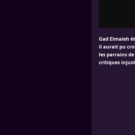
Gad Elmaleh éta
il aurait pu cr
les parrains d
critiques injus