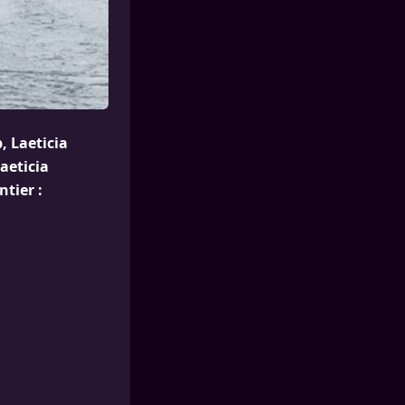
, Laeticia
aeticia
tier :