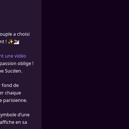
ouple a choisi
nent ! ✨⛷️
nt une vidéo
assion oblige !
upe Sucden.
r fond de
rer chaque
e parisienne.
 symbole d’une
affiche en sa