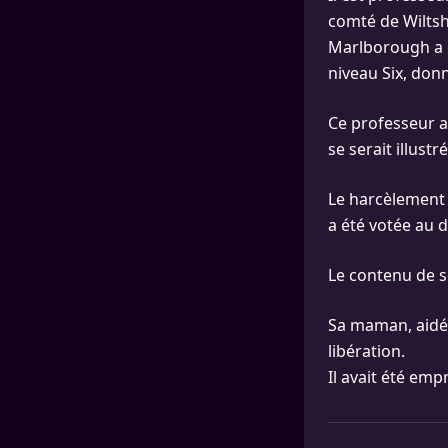
comté de Wiltsh
Marlborough a ét
niveau Six, don
Ce professeur a 
se serait illust
Le harcèlement 
a été votée au d
Le contenu de s
Sa maman, aidée
libération.
Il avait été emp