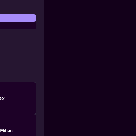
to)
 Milian