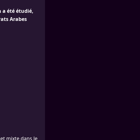
 a été étudié,
rats Arabes
et mixte dans le