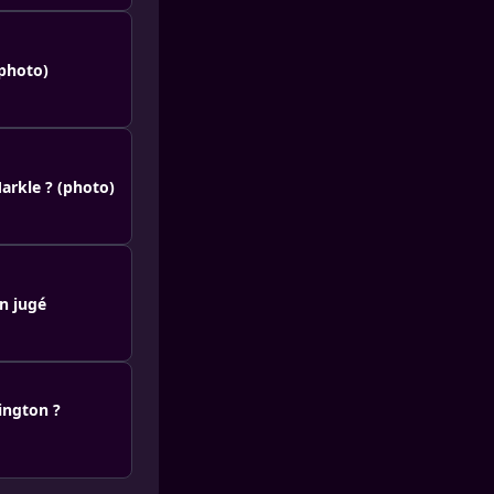
(photo)
arkle ? (photo)
in jugé
ington ?