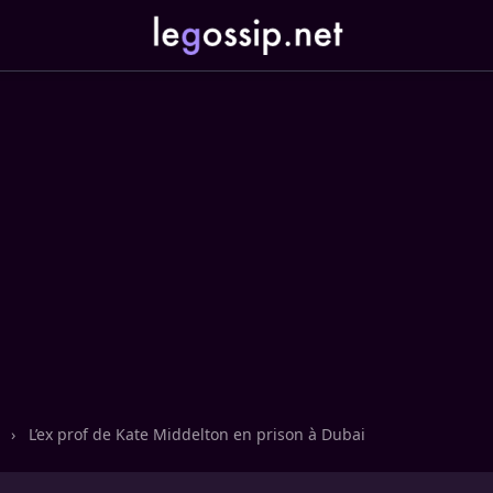
n
›
L’ex prof de Kate Middelton en prison à Dubai