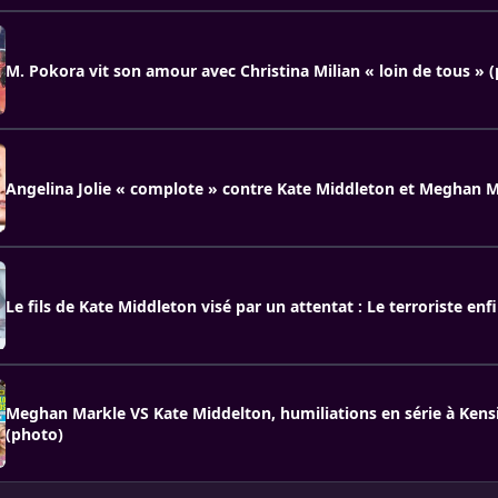
M. Pokora vit son amour avec Christina Milian « loin de tous » 
Angelina Jolie « complote » contre Kate Middleton et Meghan M
Le fils de Kate Middleton visé par un attentat : Le terroriste enf
Meghan Markle VS Kate Middelton, humiliations en série à Kens
(photo)