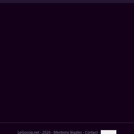
LeGossip.net - 2026
-
Mentions légales
-
Contact
-
Cookies ?