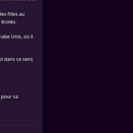
es filles au
 écoles.
abe Unis, où il
oi dans ce sens
 pour sa