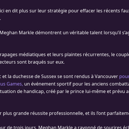
i en dit plus sur leur stratégie pour effacer les récents fa
.
 Meghan Markle démontrent un véritable talent lorsqu’il s’a
apages médiatiques et leurs plaintes récurrentes, le couple 
jecteurs sont braqués sur eux.
duc et la duchesse de Sussex se sont rendus à Vancouver
pour
tus Games,
un événement sportif pour les anciens combatta
tuation de handicap, créé par le prince lui-même et prévu 
leur plus grande réussite professionnelle, et ils l’ont parfait
our de trois jours, Meghan Markle a rayonné de sourires écl