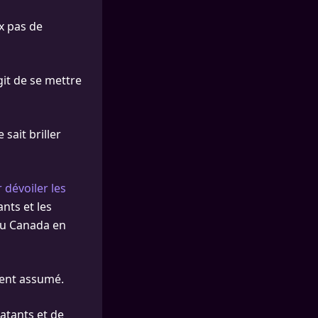
ux pas de
git de se mettre
sait briller
 dévoiler les
nts et les
au Canada en
ement assumé.
atants et de