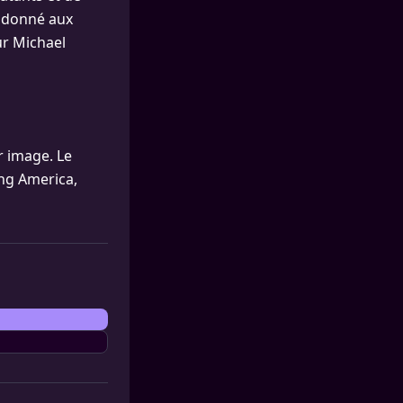
 adonné aux
ur Michael
r image. Le
ng America,