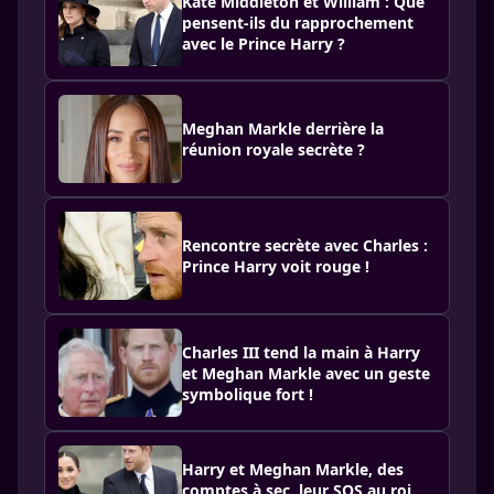
Kate Middleton et William : Que
pensent-ils du rapprochement
avec le Prince Harry ?
Meghan Markle derrière la
réunion royale secrète ?
Rencontre secrète avec Charles :
Prince Harry voit rouge !
Charles III tend la main à Harry
et Meghan Markle avec un geste
symbolique fort !
Harry et Meghan Markle, des
comptes à sec, leur SOS au roi