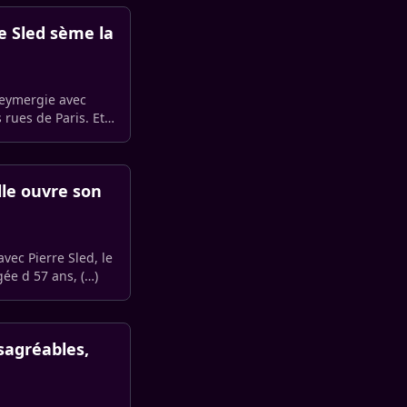
e Sled sème la
Leymergie avec
rues de Paris. Et
lle ouvre son
avec Pierre Sled, le
es deux enfants. Elle avait culpabilisé durant longtemps. Agée d 57 ans, (…)
sagréables,