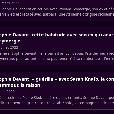
 mars 2023
 Sophie Davant est en couple avec William Leymergie, son ex et pèr
erre Sled est recasé avec Barbara, une Italienne d’origine sicilienne
ophie Davant, cette habitude avec son ex qui agac
eymergie
juillet 2022
me si Sophie Davant file le parfait amour depuis l’été dernier ave
ymergie, pour autant, elle n’a pas renoncé à sa relation avec Pierre
s (…)
ophie Davant, « guérilla » avec Sarah Knafo, la co
emmour, la raison
mai 2022
ès proche de Pierre Sled, le père de ses enfants, Sophie Davant po
directement en guerre contre Sarah Knafo, la compagne d’Eric Ze
la (…)