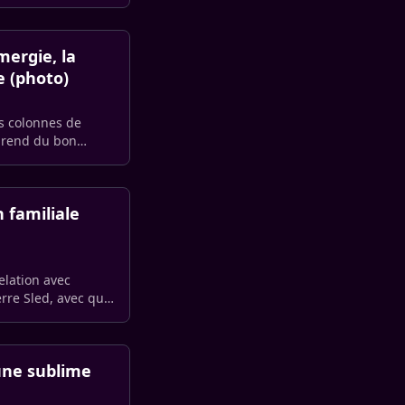
ergie, la
e (photo)
es colonnes de
d prend du bon
 familiale
elation avec
rre Sled, avec qui
 une sublime