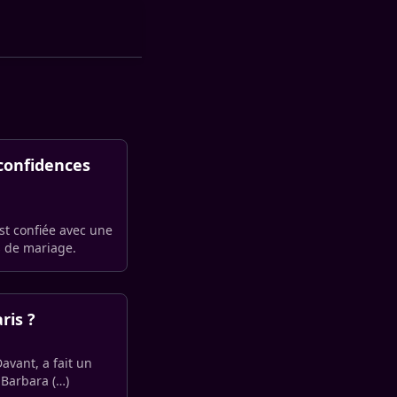
 confidences
est confiée avec une
s de mariage.
ris ?
Davant, a fait un
 Barbara (…)