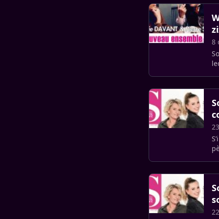
W
z
8
So
le
d’
S
c
23
S’
S
s
22