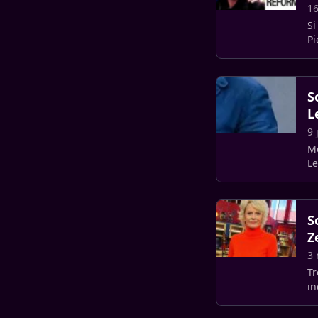
16
Si
Pi
S
L
9 
Mê
Le
se
S
Z
3 
Tr
in
à 