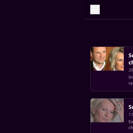
S
c
29
In
ra
S
11
Ex
ch