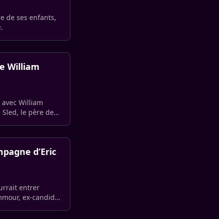
e de ses enfants,
.
e William
c avec William
 Sled, le père de
mpagne d’Eric
urrait entrer
mmour, ex-candidat