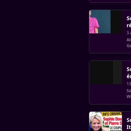
S
r
3 
Al
Ga
te
S
é
13
So
Wi
el
S
I