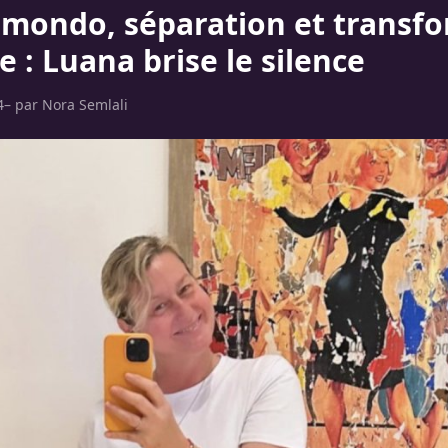
lmondo, séparation et transf
 : Luana brise le silence
4
– par
Nora Semlali