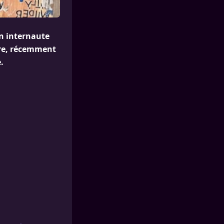
n internaute
ère, récemment
.