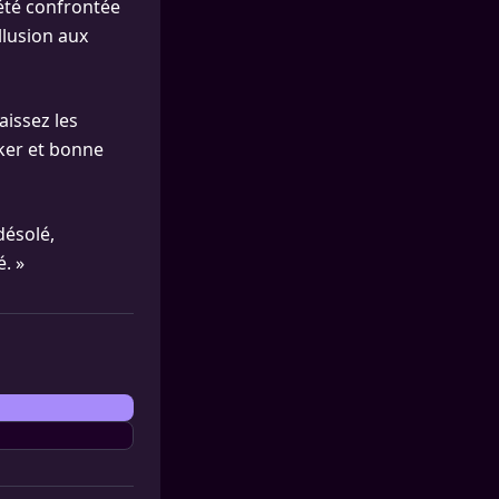
 été confrontée
llusion aux
aissez les
ker et bonne
désolé,
. »