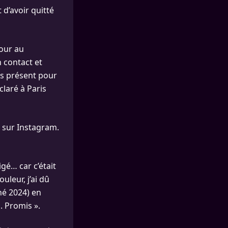
d’avoir quitté
jour au
 contact et
rs présent pour
claré à Paris
 sur Instagram.
igé… car c’était
uleur, j’ai dû
né 2024) en
. Promis ».